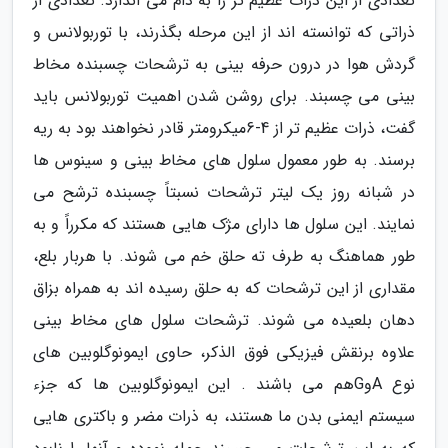
تعدادی از این ذرات عظیم تر را به دام می اندازد. تعدادی از
ذراتی که توانسته اند از این مرحله بگذرند، با توربولانس و
گردش هوا در درون حرفه بینی به ترشحات چسبنده مخاط
بینی می چسبند. برای روشن شدن اهمیت توربولانس باید
گفت، ذرات عظیم تر از 4-6میکرومتر قادر نخواهند بود به ریه
برسند. به طور معمول سلول های مخاط بینی و سینوس ها
در شبانه روز یک لیتر ترشحات نسبتاً چسبنده ترشح می
نمایند. این سلول ها دارای مژک هایی هستند که مکرراً و به
طور هماهنگ به طرف ته حلق خم می شوند. با هربار بلع،
مقداری از این ترشحات که به حلق رسیده اند به همراه بزاق
دهان بلعیده می شوند. ترشحات سلول های مخاط بینی
علاوه برنقش فیزیکی فوق الذکر، حاوی ایمونوگلوبین های
نوع AوGهم می باشند . این ایمونوگلوبین ها که جزء
سیستم ایمنی بدن ما هستند، به ذرات مضر و باکتری هایی