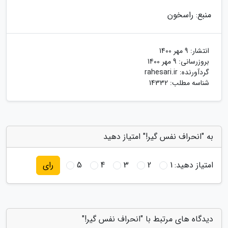
منبع: راسخون
انتشار:
9 مهر 1400
بروزرسانی:
9 مهر 1400
گردآورنده:
rahesari.ir
شناسه مطلب: 14332
به "انحراف نفس گیر!" امتیاز دهید
امتیاز دهید:
1
2
3
4
5
رای
دیدگاه های مرتبط با "انحراف نفس گیر!"