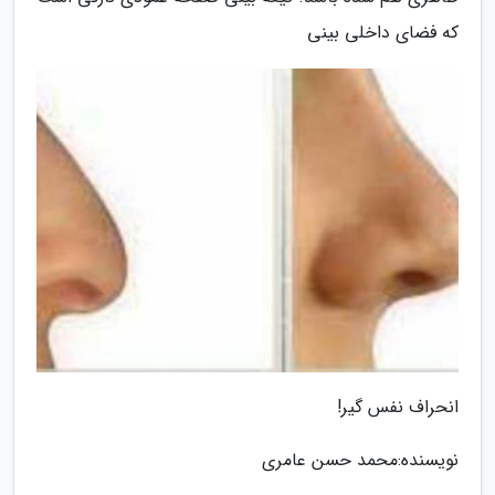
که فضای داخلی بینی
انحراف نفس گیر!
نویسنده:محمد حسن عامری