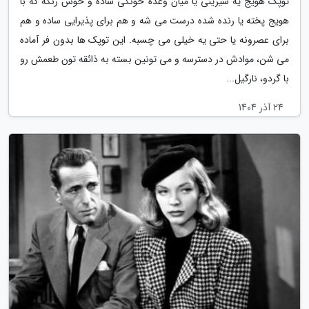
توپک هویج یه شیرینی یا میان وعده خونگی ساده و خوش رنگه که با
هویج پخته یا رنده شده درست می شه و هم برای پذیرایی ساده و هم
برای عصرونه یا حتی یه خیلی می چسبه. این توپک ها بدون فر آماده
می شن، موادش در دسترسه و می تونین بسته به ذائقه تون طعمش رو
با گردو، نارگیل...
24 آذر 1404