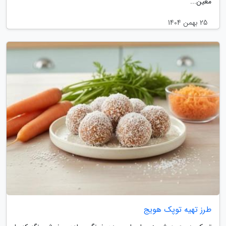
معین...
25 بهمن 1404
طرز تهیه توپک هویج