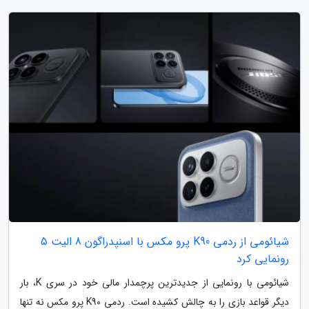
شیائومی از ردمی K90 پرو مکس با اسنپدراگون 8 الیت 5
رونمایی کرد
شیائومی با رونمایی از جدیدترین پرچمدار مالی خود در سری K، بار
دیگر قواعد بازی را به چالش کشیده است. ردمی K90 پرو مکس نه تنها