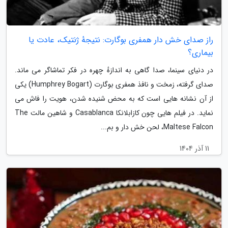
راز صدای خش دار همفری بوگارت: نتیجهٔ ژنتیک، عادت یا
بیماری؟
در دنیای سینما، صدا گاهی به اندازهٔ چهره در فکر تماشاگر می ماند.
صدای گرفته، زمخت و نافذ همفری بوگارت (Humphrey Bogart) یکی
از آن نشانه هایی است که به محض شنیده شدن، هویت را فاش می
نماید. در فیلم هایی چون کازابلانکا Casablanca و شاهین مالت The
Maltese Falcon، لحن خش دار و بم...
11 آذر 1404