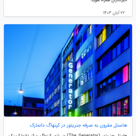
خبرنگاران همراه شوید.
22 آبان 1403
هاستل مقرون به صرفه جنریتور در کپنهاگ دانمارک
هاستل جنریتور (The Generator) در شهر کپنهاگ مرکز دانمارک یک