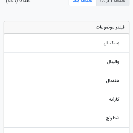
صفحه 1 از 28
صفحه بعد
تعداد: (559)
فیلتر موضوعات
بسکتبال
والیبال
هندبال
کاراته
شطرنج