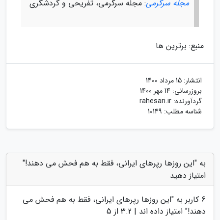
مجله سرگرمی
: مجله سرگرمی، تفریحی و گردشگری
منبع: برترین ها
انتشار:
15 مرداد 1400
بروزرسانی:
14 مهر 1400
گردآورنده:
rahesari.ir
شناسه مطلب: 10149
به "این روزها رپرهای ایرانی، فقط به هم فحش می دهند!"
امتیاز دهید
6
کاربر به "
این روزها رپرهای ایرانی، فقط به هم فحش می
دهند!
" امتیاز داده اند |
3.2
از 5