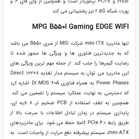
Frozr و PCI-E برخوردار است و همچنین از وای فای 6 و
پورت شبکه 2.5G نیز پشتیبانی می کند.
MPG B550I Gaming EDGE WIFI
تنها مادربرد mini-ITX شرکت MSI از سری B550 می باشد
که به جدیدترین فناوری ها و ویژگی ها مجهز شده تا
رضایت گیمرها را جلب کند. از جمله مهم ترین ویژگی های
این مادربرد می توان به سیستم مدار تغذیه 8+2+1 Direct
Power Phases به همراه فناوری Dr.MOS 60A اشاره کرد
که دسترسی به نهایت عملکرد سیستم را تضمین می کند.
همچنین به لطف استفاده از PCB ضخیم تر 8 لایه ای،
پایداری سیستم در زمان تبادل اطلاعات با سرعت بالا از
طریق رابط PCIe 4.0 کاملا حفظ می شود. برای مادربردهای
mini-ATX، سیستم پیشرفته دفع حرارت از واجبات است. به