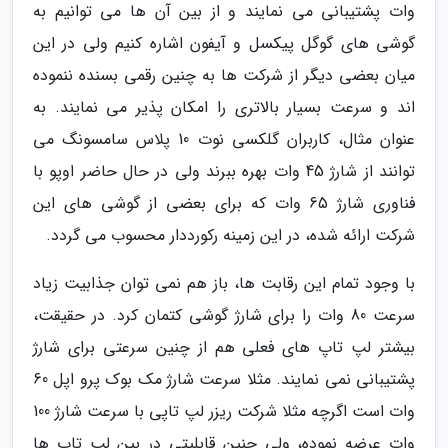
وات پشتیبانی می نمایند و از بین آن ها می توانیم به
گوشی های گوگل پیکسل و آیفون اشاره کنیم ولی در این
میان بعضی دیگر از شرکت ها به چنین رقمی بسنده ننموده
اند و سرعت بسیار بالاتری را امکان پذیر می نمایند. به
عنوان مثال، کاربران گلکسی نوت 10 پلاس سامسونگ می
توانند از شارژ 45 وات بهره ببرند ولی در حال حاضر اوپو با
فناوری شارژ 65 وات که برای بعضی از گوشی های این
شرکت ارائه شده، در این زمینه رکورددار محسوب می گردد.
با وجود تمام این رقابت ها، باز هم نمی توان جذابیت زیاد
سرعت 80 وات را برای شارژ گوشی کتمان کرد. در حقیقت،
بیشتر لپ تاپ های فعلی هم از چنین سرعتی برای شارژ
پشتیبانی نمی نمایند. مثلا سرعت شارژ مک بوک پرو اپل 60
وات است اگرچه مثلا شرکت ریزر لپ تاپی با سرعت شارژ 100
وات عرضه نموده، ولی چنین قابلیتی در بین لپ تاپ ها