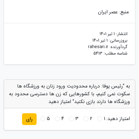
منبع: عصر ایران
انتشار:
1 تیر 1401
بروزرسانی:
1 تیر 1401
گردآورنده:
rahesari.ir
شناسه مطلب: 5413
به "رئیس یوفا: درباره محدودیت ورود زنان به ورزشگاه ها
سکوت نمی کنیم، با کشورهایی که زن ها دسترسی محدود به
ورزشگاه ها دارند بازی نکنید" امتیاز دهید
امتیاز دهید:
1
2
3
4
5
رای