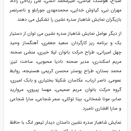
صباغ، هوشنگ عباسی، امیرمحمد آتشی، علی ریاحی زاده،
مهران نبی، کیاوش خدایی، محمدمهدی جورابلو و ناصرنصر
بازیگران نمایش شاهباز سدره نشین را تشکیل می دهند.
از دیگر عوامل نمایش شاهباز سدره نشین می توان از دستیار
یک و برنامه ریز کارگردان: سعید جعفری، آهنگساز: وحید
چهل امیرانی، طراح حرکت بانوان: لیلا خیری، منشی صحنه:
مریم اسکندری، مدیر صحنه: نادیا محبوبی، ساخت تیزر:
محمد بستان، طراح پوستر: محسن کریمی هسنیجه، روابط
عمومی: ناصر ارباب، عکاسان: شکیلا بختیاری و بابک امیری،
گروه حرکت بانوان: مریم صمیمی، مهسا پیروی، مروارید
صابر، مونا شمخانی، بیتا توکلی، سمر شجاعی، سارا شجاعی
و سارا افشاری نامبرد.
نمایش شاهباز سدرہ نشین داستان دیدار تیمور لنگ با حافظ