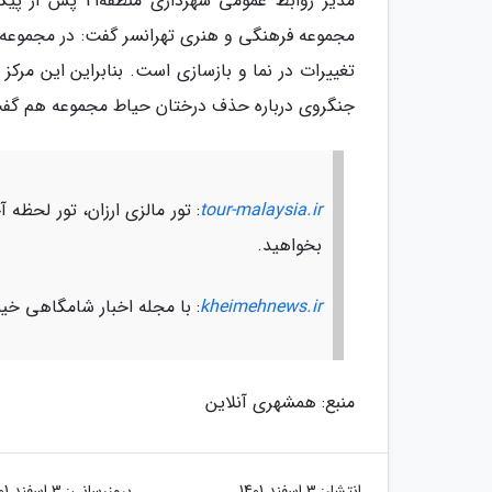
مدیر روابط عموم
مجموعه فرهنگی و هنری تهرانسر گفت: در مجموعه ت
تغییرات در نما و بازسازی است. بنابراین این مرکز
جنگروی درباره حذف درختان حیاط مجموعه هم گفت: د
tour-malaysia.ir
: تور مالزی ارزان، تور لحظه آ
بخواهید.
kheimehnews.ir
: با مجله اخبار شامگاهی خیم
منبع: همشهری آنلاین
انتشار:
3 اسفند 1401
بروزرسانی:
3 اسفند 1401