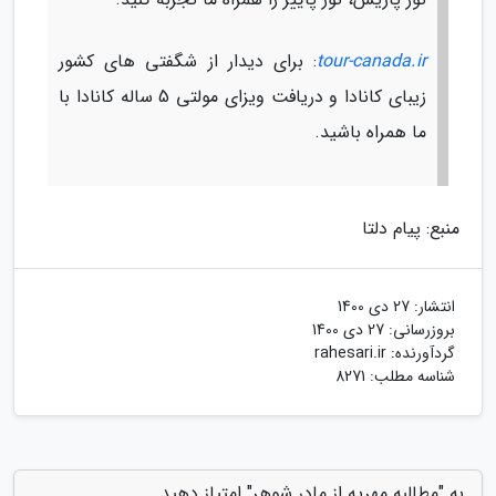
tour-canada.ir
: برای دیدار از شگفتی های کشور
زیبای کانادا و دریافت ویزای مولتی 5 ساله کانادا با
ما همراه باشید.
منبع: پیام دلتا
انتشار:
27 دی 1400
بروزرسانی:
27 دی 1400
گردآورنده:
rahesari.ir
شناسه مطلب: 8271
به "مطالبه مهریه از مادر شوهر" امتیاز دهید