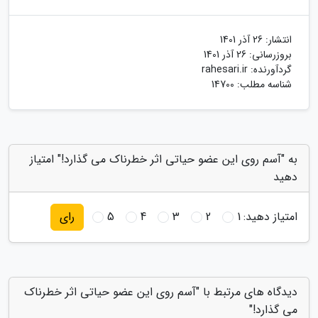
انتشار:
26 آذر 1401
بروزرسانی:
26 آذر 1401
گردآورنده:
rahesari.ir
شناسه مطلب: 14700
به "آسم روی این عضو حیاتی اثر خطرناک می گذارد!" امتیاز
دهید
امتیاز دهید:
1
2
3
4
5
رای
دیدگاه های مرتبط با "آسم روی این عضو حیاتی اثر خطرناک
می گذارد!"