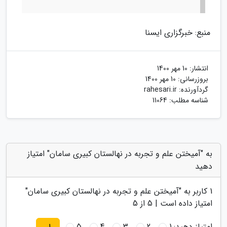
منبع: خبرگزاری ایسنا
انتشار:
10 مهر 1400
بروزرسانی:
10 مهر 1400
گردآورنده:
rahesari.ir
شناسه مطلب: 11064
به "آمیختن علم و تجربه در نهالستان کبیری سامان" امتیاز
دهید
1
کاربر به "
آمیختن علم و تجربه در نهالستان کبیری سامان
"
امتیاز داده است |
5
از 5
امتیاز دهید:
1
2
3
4
5