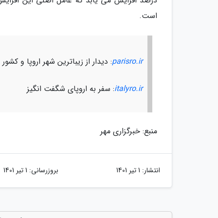
درصد افزایش می یابد که عامل اصلی این افزایش 
است.
parisro.ir
: دیدار از زیباترین شهر اروپا و کشور 
italyro.ir
: سفر به اروپای شگفت انگیز
منبع: خبرگزاری مهر
انتشار:
1 تیر 1401
بروزرسانی:
1 تیر 1401