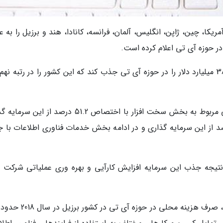
یکا، چین، ژاپن، انگلیس، آلمان، فرانسه، کانادا، هند و برزیل را به ع
ر حوزه آی تی اعلام کرده است.
بر همین اساس برزیل توانسته سرمایه ای بالغ بر 38 میلیارد دلار را در حوزه آی تی جذب کند که این کشور را در رتبه ن
بیشترین میزان جذب سرمایه برزیل در حوزه آی تی مربوط به بخش سخت افزار با اختصاص 51.2 درصد از 
 پس از آن بخش نرم افزار با جذب 27.4 درصد از این سرمایه گذاری و در ادامه بخش خدمات فناوری اطلاعات 
تیجه جذب این سرمایه افزایش کارآیی و بهره وری عملیاتی شرکت 