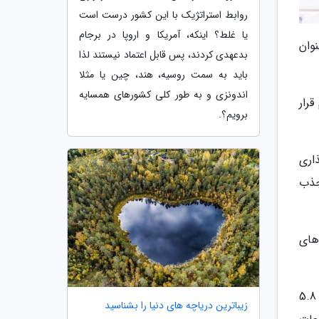
روابط استراتژیک با این کشور درست است
یا غلط؟ اینکه، آمریکا و اروپا در برجام
نوان
بدعهدی کردند، پس قابل اعتماد نیستند لذا
باید به سمت روسیه، هند، چین یا مثلا
اندونزی و به طور کلی کشورهای همسایه
هم قرار
برویم؟.
این سرمایه گذاری
با جذب
های
بر اساس برآوردهای موسسه تحقیقاتی آی دی سی، صرف هزینه محلی در حوزه آی تی در کشور برزیل در سال 2018 حدود 5.8
زیباترین دریاچه های دنیا را بشناسید