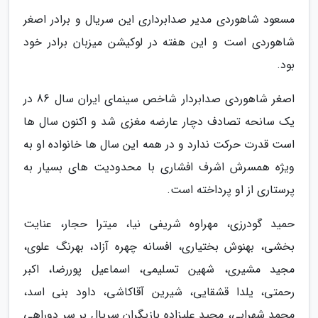
مسعود شاهوردی مدیر صدابرداری این سریال و برادر اصغر
شاهوردی است و این هفته در لوکیشن میزبان برادر خود
بود.
اصغر شاهوردی صدابردار شاخص سینمای ایران سال 86 در
یک سانحه تصادف دچار عارضه مغزی شد و اکنون سال ها
است قدرت حرکت ندارد و در همه این سال ها خانواده او به
ویژه همسرش اشرف افشاری با محدودیت های بسیار به
پرستاری از او پرداخته است.
حمید گودرزی، مهراوه شریفی نیا، میترا حجار، عنایت
بخشی، بهنوش بختیاری، افسانه چهره آزاد، بهرنگ علوی،
مجید مشیری، شهین تسلیمی، اسماعیل پوررضا، اکبر
رحمتی، یلدا قشقایی، شیرین آقاکاشی، داود بنی اسد،
محمد شهرابی، مجید علیزاده بازیگران سریال بر سر دوراهی