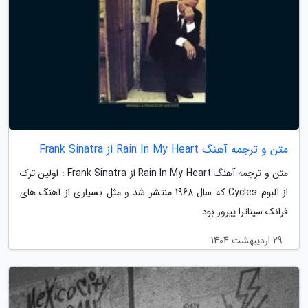
متن و ترجمه آهنگ Rain In My Heart از Frank Sinatra
متن و ترجمه آهنگ Rain In My Heart از Frank Sinatra : اولین ترک
از آلبوم Cycles که سال 1968 منتشر شد و مثل بسیاری از آهنگ های
فرانک سیناترا پیروز بود.
29 اردیبهشت 1404