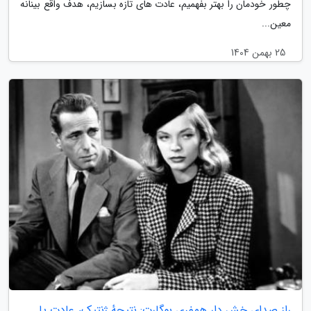
چطور خودمان را بهتر بفهمیم، عادت های تازه بسازیم، هدف واقع بینانه
معین...
25 بهمن 1404
راز صدای خش دار همفری بوگارت: نتیجهٔ ژنتیک، عادت یا