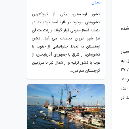
تمدن
کشور ارمنستان، یکی از کوچکترین
کشورهای موجود در قاره آسیا بوده که در
خارج شده
منطقه قفقاز جنوبی قرار گرفته و پایتخت آن
نیز شهر ایروان بحساب می آید. کشور
ارمنستان به لحاظ جغرافیایی از جنوب با
بسیار
کشورمان، از شرق با جمهوری آذربایجان، از
تان 97 جزو افراد شاغل به
غرب با کشور ترکیه و از شمال نیز با سرزمین
حساب می آمدند، در زمستان 98 از بازار کار خارج شده اند. آنالیز آمار افراد بیکار در زمستان 97 نیز حاکی از آن است که 9/ 27
گرجستان هم مرز...
رایط
اند،
2/ 6 درصد توانسته اند در