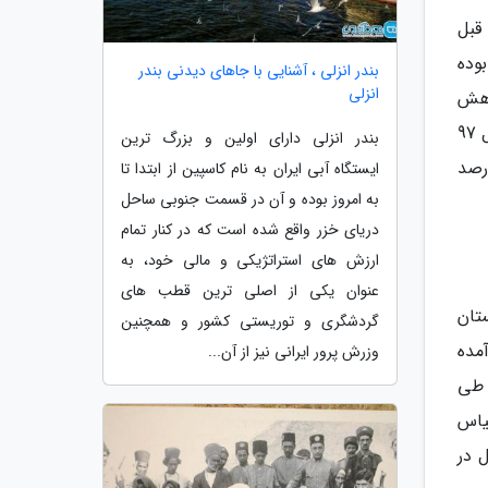
ال قبل
تر در زمستان 97 در حدود 5/ 43 درصد بوده
بندر انزلی ، آشنایی با جاهای دیدنی بندر
انزلی
ی کاهش
قابل توجهی داشته است که البته بخشی از این کاهش به خروج افراد از بازار کار مربوط است. در حالی که در زمستان سال 97
بندر انزلی دارای اولین و بزرگ ترین
است، این شاخص برای زمستان 98 با کاهش منفی 7/ 1 واحد درصدی به 6/ 10 درصد
ایستگاه آبی ایران به نام کاسپین از ابتدا تا
به امروز بوده و آن در قسمت جنوبی ساحل
دریای خزر واقع شده است که در کنار تمام
ارزش های استراتژیکی و مالی خود، به
عنوان یکی از اصلی ترین قطب های
تان
گردشگری و توریستی کشور و همچنین
مده
وزرش پرور ایرانی نیز از آن...
 طی
قبل مورد قیاس
 در