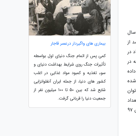
 زمستان سال
 کار تغییری ننموده است. این در حالی است که 8/ 3 درصد از
بیماری های واگیردار درعصر قاجار
فراد در
کمی پس از اتمام جنگ دنیای اول بواسطه
ه در
تأثیرات جنگ روی شرایط بهداشت دنیای و
یر شرایط داده
سوء تغذیه و کمبود مواد غذایی در اغلب
دیل شده
کشور های دنیا، از جمله ایران آنفلوانزایی
شایع شد که بین 50 تا 100 میلیون نفر از
وان
جمعیت دنیا را قربانی گرفت.
داد
افرادی که ناخواسته در این بازه یک ساله شغل خود را از دست داده اند، بیش از 8/ 3 درصد کل افراد شاغل در زمستان 97