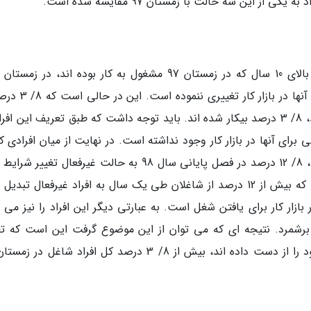
 این سه حالت با زمستان 97 مقایسه شده است.
طبق اطلاعات این ماتریس، 2/ 83 درصد از افراد بالای 10 سال که در زمستان 97 مشغول به کار بوده اند، در
گذشته نیز همچنان جزو افراد شاغل بوده و شرایط آنها در بازار
افراد بالای 10 سال که در زمستان 97 شاغل بوده اند، 8/ 3 درصد بیکار شده اند. باید توجه داشت که طبق تعریف این ا
 برای آنها در بازار کار وجود نداشته است. در نهایت از میان افرادی ک
زمستان 97 جزو گروه افراد شاغل شمرده می شدند، 8/ 12 درصد در فصل پایانی سال 98 به حالت غیرفعال تغی
اند. علاوه بر دلیل های مختلف یکی از علت هایی که بیش از 12 درصد از شاغلان طی یک سال به افراد غیرفعال تب
زار کار برای یافتن شغل است. به عبارتی دیگر این افراد را نیز می ت
برشمرد. نتیجه ای که می توان از این موضوع گرفت این است که تع