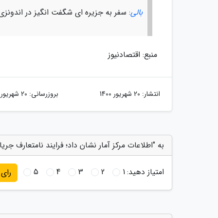
بالی
: سفر به جزیره ای شگفت انگیز در اندونزی
منبع: اقتصادنیوز
انتشار:
20 شهریور 1400
بروزرسانی:
20 شهریور 1400
به "اطلاعات مرکز آمار نشان داد؛ فرایند نامتعارف جریا
امتیاز دهید:
1
2
3
4
5
رای