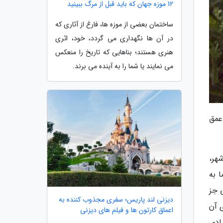
12 موزه جهان که باید قبل از مرگ ببینید
ساختمان بعضی از موزه ها، فارغ از آثاری که
در آن ها نگهداری می گردد، خود، اثری
هنری هستند؛ بناهایی که تاریخ را منعکس
می نمایند یا شما را به آینده می برند.
ست. طول این دره 13 کیلومتر و عمق
رمان با نام آذربایجان غربی شناخته می گردد. این استان از 17 شهرستان، 36 بخش، 36 شهر،
ا به
 جز
دیزنی لند پاریس؛ سفری مجذوب کننده به
 آن
اعماق کارتون ها و فیلم های دیزنی
ادی