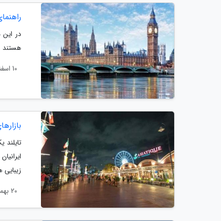
راهنما
در این 
هستند را
10 اسفند 1403
بازارها
تایلند 
ایرانیا
زیبایی ه
20 بهمن 1403