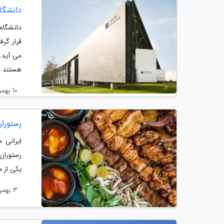
دانشگاه
هستند..
10 بهمن 1403
رستوران
ایرانی 
رستوران 
یکی از م
3 بهمن 1403