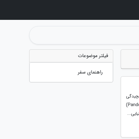
فیلتر موضوعات
راهنمای سفر
یچیدگی
های روان انسان و دنیا پیرامون او محسوب می شوند. اسطوره جعبه پاندورا (Pandoras Box)
ایی...