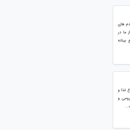
دم های
 ما در
بینانه
ز 4000 سال و تنوع جغرافیایی بی نظیر، مجموعه ای از 2500 نوع غذا و
رومی و
...