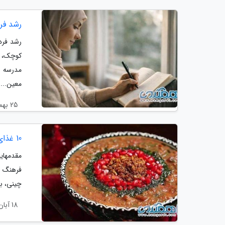
رشد فر
رشد فرد
کوچک، ت
مدرسه ی
معین...
25 بهمن 1404
10 غذای پاییزی اصیل که در سفر به شهرهای ایران باید چشید
فرهنگ آ
چینی، به
18 آبان 1404