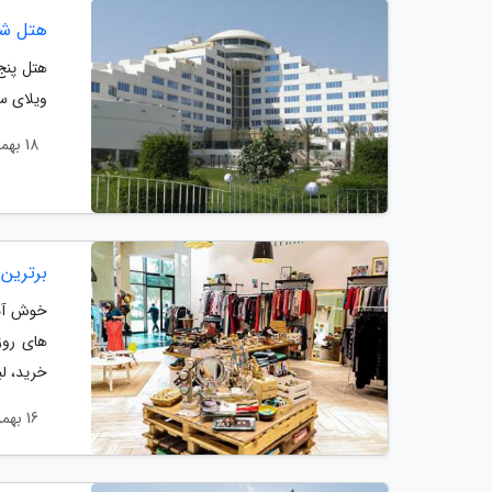
هتل شای
هتل پنج
ویلای س
18 بهمن 1403
برترین
خوش آمد
های روز
خرید، لب
16 بهمن 1403