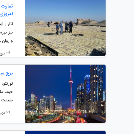
تفاوت 
امروزی
آثار و ا
نیز بهره
و روان و
29 دی 1403
برج سی
تورنتو، 
خود، مق
طبیعت و
29 دی 1403