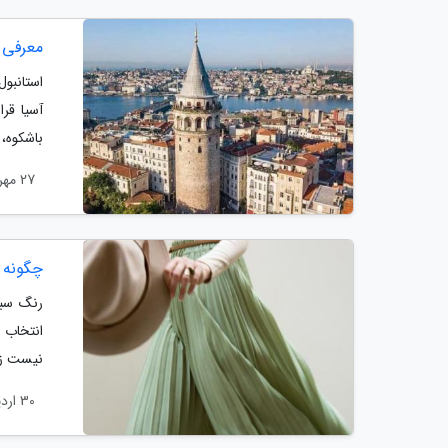
معرفی 
استانبول
آسیا قرا
باشکوه، 
27 مهر 1404
چگونه 
رنگ سبز
انتخاب 
نیست زیر
30 اردیبهشت 1404