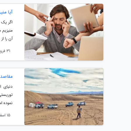
آیا منی
اگر یک 
منیزیم 
آن را از
31 فروردین 1404
مقاصد نا
دنیای ا
توریستی 
نموده ا
15 اسفند 1403