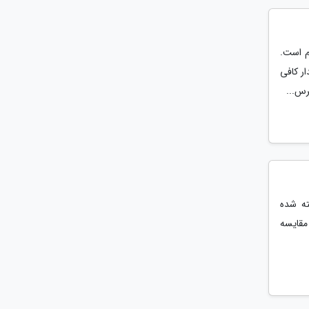
م است.
ر کافی
رس...
ته شده
 مقایسه