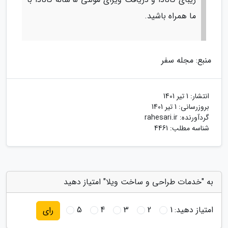
ما همراه باشید.
منبع: مجله سفر
انتشار:
1 تیر 1401
بروزرسانی:
1 تیر 1401
گردآورنده:
rahesari.ir
شناسه مطلب: 4461
به "خدمات طراحی و ساخت ویلا" امتیاز دهید
امتیاز دهید:
1
2
3
4
5
رای