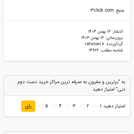
منبع: 3click.com
انتشار:
16 بهمن 1403
بروزرسانی:
16 بهمن 1403
گردآورنده:
rahesari.ir
شناسه مطلب: 14926
به "برترین و مقرون به صرفه ترین مراکز خرید دست دوم
دبی" امتیاز دهید
امتیاز دهید:
1
2
3
4
5
رای