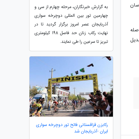
سان
به گزارش خبرنگاران، مرحله چهارم از سی و
چهارمین تور بین المللی دوچرخه سواری
آذربایجان عصر امروز برگزار گردید تا در
فاصله
نهایت رکاب زنان حد فاصل 198 کیلومتری
تبدیل
تبریز تا سرعین را طی نمایند.
رکابزن قزاقستانی فاتح تور دوچرخه سواری
ایران -آذربایجان شد