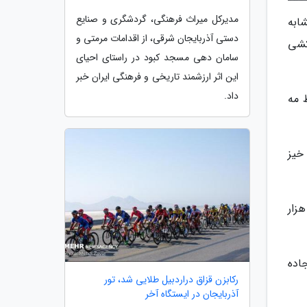
مدیرکل میراث فرهنگی، گردشگری و صنایع
شابه
دستی آذربایجان شرقی، از اقدامات مرمتی و
استان خط کشی
سامان دهی مسجد کبود در راستای احیای
این اثر ارزشمند تاریخی و فرهنگی ایران خبر
داد.
 مه
ای حادثه خیز
ی دارای 235 کیلومتر آزادراه، 453 کیلومتر بزرگراه، 922 کیلومتر راه اصلی، 2 هزار و 75 کیلومتر راه فرعی و 10 هزار
اده
رکابزن قزاق دراردبیل طلایی شد، تور
آذربایجان در ایستگاه آخر