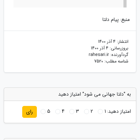
منبع: پیام دلتا
انتشار:
4 آذر 1400
بروزرسانی:
4 آذر 1400
گردآورنده:
rahesari.ir
شناسه مطلب: 7520
به "دلتا جهانی می شود" امتیاز دهید
امتیاز دهید:
1
2
3
4
5
رای