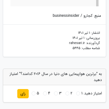
منبع: کجارو / businessinsider
انتشار:
1 تیر 1401
بروزرسانی:
1 تیر 1401
گردآورنده:
rahesari.ir
شناسه مطلب: 5445
به "برترین هواپیمایی های دنیا در سال 2016 کدامند؟" امتیاز
دهید
امتیاز دهید:
1
2
3
4
5
رای