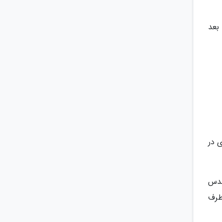
بعد
 در
حدس
طرف