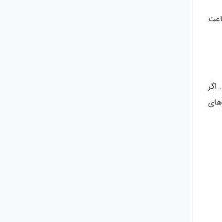
اعت
اگر
های