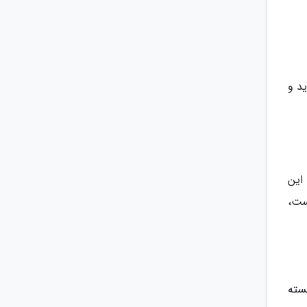
ید و
این
ست،
خسته