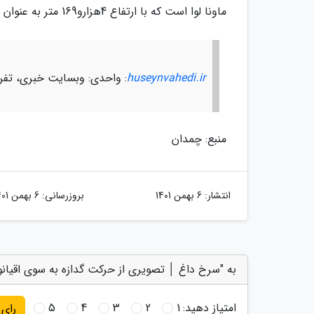
ماونا لوا است که با ارتفاع 4هزارو169 متر به عنوان بزرگ ترین آتشفشان زمین شناخته می گردد.
huseynvahedi.ir
: واحدی: وبسایت خبری، تف
منبع: چمدان
انتشار:
6 بهمن 1401
بروزرسانی:
6 بهمن 1401
به "سرخ داغ │ تصویری از حرکت گدازه به سوی اقیانو
امتیاز دهید:
1
2
3
4
5
رای