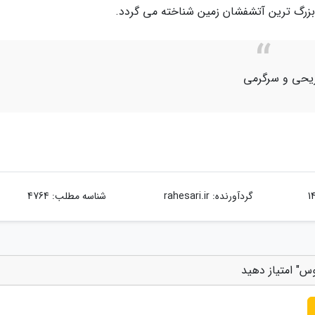
ریحی و سرگرمی
گردآورنده:
rahesari.ir
شناسه مطلب: 4764
س" امتیاز دهید