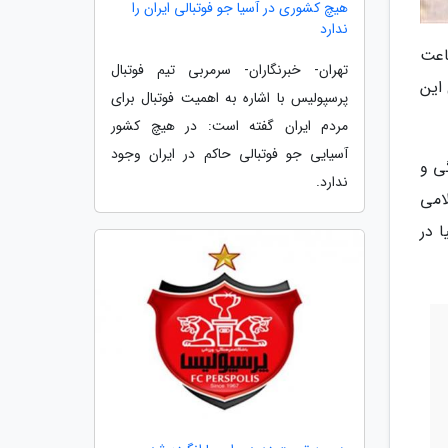
هیچ کشوری در آسیا جو فوتبالی ایران را
ندارد
پولیس و استقلال از هفته نوزدهم لیگ برتر روز پنجشنبه 17 بهمن 98 ساعت
تهران- خبرنگاران- سرمربی تیم فوتبال
به تمثال این
پرسپولیس با اشاره به اهمیت فوتبال برای
مردم ایران گفته است: در هیچ کشور
آسیایی جو فوتبالی حاکم در ایران وجود
گی و
ندارد.
امی
 در