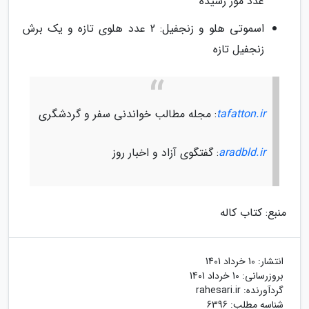
عدد موز رسیده
اسموتی هلو و زنجفیل: 2 عدد هلوی تازه و یک برش
زنجفیل تازه
tafatton.ir
: مجله مطالب خواندنی سفر و گردشگری
aradbld.ir
: گفتگوی آزاد و اخبار روز
منبع: کتاب کاله
انتشار:
10 خرداد 1401
بروزرسانی:
10 خرداد 1401
گردآورنده:
rahesari.ir
شناسه مطلب: 6396