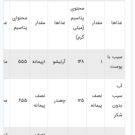
محتوی
پتاسیم
محتوای
غذاها
مقدار
غذاها
مقدار
غذاه
(میلی
پتاسیم
گرم)
سیب با
1
148
آرتیشو
1پیمانه
555
ماه
پوست
آب
سیب
نصف
نصف
125
چغندر
655
مغزه
بدون
پیمانه
پیمانه
شکر
نصف
تخم