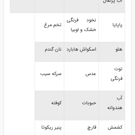
آب پرتقال
نخود فرنگی
پاپایا
تخم مرغ
خشک و لوبیا
هلو
اسکواش هابارد
نان گندم
توت
عدس
سرکه سیب
فرنگی
آب
حبوبات
کوفته
هندوانه
کشمش
قارچ
پنیر ریکوتا