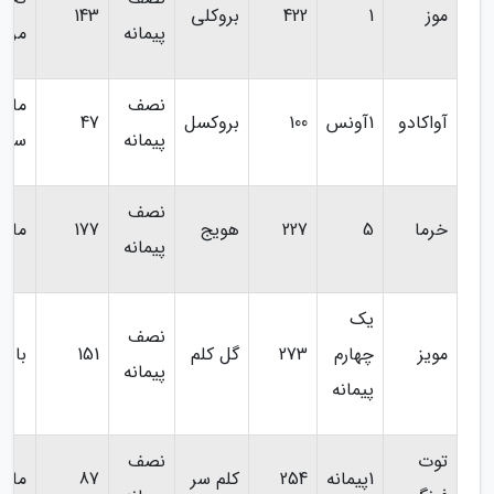
موز
1
422
بروکلی
143
پیمانه
مرغ
نصف
ماه
آواکادو
1آونس
100
بروکسل
47
پیمانه
سالم
نصف
خرما
5
227
هویج
177
ماه
پیمانه
یک
نصف
مویز
چهارم
273
گل کلم
151
بادا
پیمانه
پیمانه
توت
نصف
1پیمانه
254
کلم سر
87
ماس