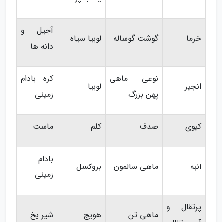
آجیل و
خرما
گوشت گوساله
لوبیا سیاه
دانه ها
نوعی ماهی
کره بادام
انجیر
لوبیا
پهن بزرگ
زمینی
کیوی
صدف
کلم
ماست
بادام
انبه
ماهی سالمون
بروکسل
زمینی
پرتقال و
ماهی تن
هویج
شیر یخ