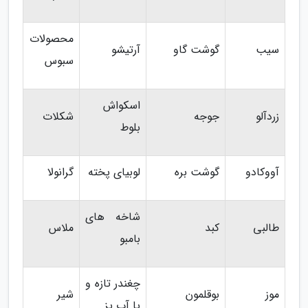
محصولات
سیب
گوشت گاو
آرتیشو
سبوس
اسکواش
زردآلو
جوجه
شکلات
بلوط
آووکادو
گوشت بره
لوبیای پخته
گرانولا
شاخه های
طالبی
کبد
ملاس
بامبو
چغندر تازه و
موز
بوقلمون
شیر
یا آب پز