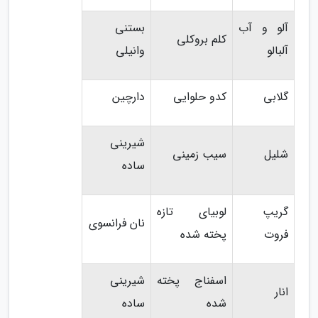
آلو و آب
بستنی
کلم بروکلی
آلبالو
وانیلی
گلابی
کدو حلوایی
دارچین
شیرینی
شلیل
سیب زمینی
ساده
گریپ
لوبیای تازه
نان فرانسوی
فروت
پخته شده
اسفناج پخته
شیرینی
انار
شده
ساده