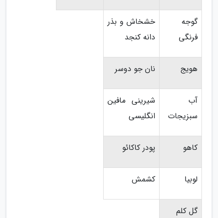
گوجه
خشخاش و بذر
فرنگی
دانه کنجد
هویج
نان جو دوسر
آب
شیرینی مافین
سبزیجات
انگلیسی
کاهو
پودر کاکائو
لوبیا
کشمش
گل کلم