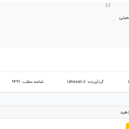
مینی
گردآورنده:
rahesari.ir
شناسه مطلب: 9499
دهید