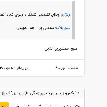
ویزارو
: ویزای تضمینی شینگن، ویزای کانادا تض
سلو بلاگ
: محفلی برای هم اندیشی
منبع: همشهری آنلاین
انتشار:
10 مهر 1400
بروزرسانی:
10 مهر 1400
به "عکس، زیباترین تصویر زندگی علی پروین" امتیاز 
امتیاز دهید:
1
2
3
4
5
رای