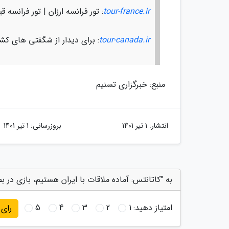
tour-france.ir
: تور فرانسه ارزان | تور فرانسه 
tour-canada.ir
: برای دیدار از شگفتی های کشور زیبای کانادا
منبع: خبرگزاری تسنیم
انتشار:
1 تیر 1401
بروزرسانی:
1 تیر 1401
به "کاتانتس: آماده ملاقات با ایران هستیم، بازی در
امتیاز دهید:
1
2
3
4
5
رای