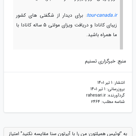
tour-canada.ir
: برای دیدار از شگفتی های کشور
زیبای کانادا و دریافت ویزای مولتی 5 ساله کانادا با
ما همراه باشید.
منبع: خبرگزاری تسنیم
انتشار:
1 تیر 1401
بروزرسانی:
1 تیر 1401
گردآورنده:
rahesari.ir
شناسه مطلب: 2464
به "لوئیس همیلتون: من را با آیرتون سنا مقایسه نکنید" امتیاز