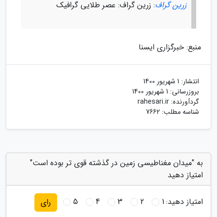
زرین گراف
: زرین گراف: عصر طلایی گرافیک
منبع: خبرگزاری ایسنا
انتشار:
1 شهریور 1400
بروزرسانی:
1 شهریور 1400
گردآورنده:
rahesari.ir
شناسه مطلب: 7662
به "میدان مغناطیسی زمین در گذشته قوی تر بوده است"
امتیاز دهید
امتیاز دهید:
1
2
3
4
5
رای