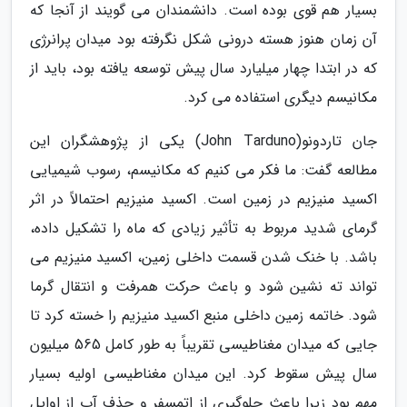
بسیار هم قوی بوده است. دانشمندان می گویند از آنجا که
آن زمان هنوز هسته درونی شکل نگرفته بود میدان پرانرژی
که در ابتدا چهار میلیارد سال پیش توسعه یافته بود، باید از
مکانیسم دیگری استفاده می کرد.
جان تاردونو(John Tarduno) یکی از پژوهشگران این
مطالعه گفت: ما فکر می کنیم که مکانیسم، رسوب شیمیایی
اکسید منیزیم در زمین است. اکسید منیزیم احتمالاً در اثر
گرمای شدید مربوط به تأثیر زیادی که ماه را تشکیل داده،
باشد. با خنک شدن قسمت داخلی زمین، اکسید منیزیم می
تواند ته نشین شود و باعث حرکت همرفت و انتقال گرما
شود. خاتمه زمین داخلی منبع اکسید منیزیم را خسته کرد تا
جایی که میدان مغناطیسی تقریباً به طور کامل 565 میلیون
سال پیش سقوط کرد. این میدان مغناطیسی اولیه بسیار
مهم بود زیرا باعث جلوگیری از اتمسفر و حذف آب از اوایل