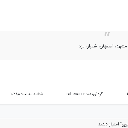
 مشهد، اصفهان، شیراز، یزد
گردآورنده:
rahesari.ir
شناسه مطلب: 10288
وی" امتیاز دهید