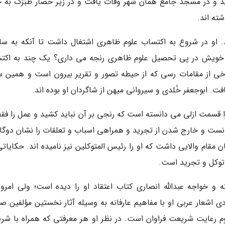
زید و در مسجد جامع همان شهر وفات یافت و در زیر حصار طَبَرَک به 
ند. او در شروع به اکتساب علوم ظاهری اشتغال داشت تا آنکه به سا
ن خویش در پی تحصیل علوم ظاهری رنجه می داری؟ یک چند به اکت
خی از مقامات رسی که از حیطه تصور و تقریر بیرون است و همین 
. ابوجعفر خُلدی و سیروانی میهن از شاگردان او بوده اند.
ا قسمت ازلی می دانسته است که رنجی بر آن نباید کشید و عمل را فقط
نست و خارج شدن از تجرید و همراهی اسباب و تعلقات را نشان دوگا
مقام والایی داشت که او را رئیس المتوکلین نیز نامیده اند. حکایاتی
 توکل و تجرید است.
و خواجه عبدالله انصاری کتاب اعتقاد او را دیده است؛ ولی امروزه
شعار عربی او با مفاهیم عارفانه به وسیله آثار نخستین مؤلفین صو
وم رعایت شریعت فراوان است. در نظر او هر معرفتی که همراه با شر