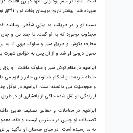
است. غالباً در سفر بود ولی انتها در ری اقامت گ
سپرده شد. بیشتر تاریخ نویسان وفات او را 291ق نوشته اند.
نسب او را در طریقت به سِرّیِ سَقَطی رسانده ا
مجذوب برخورد که به او گفت: تا چند تن و جا
معارف بکوش و طریق سیر و سلوک بپوی تا به بر
تحول درونی او شد و از آن پس به خوّاص شهرت یافت
ابراهیم در مقام توکل سیر و سلوک داشت. او رزق ر
حیطه شریعت و احکام خداوندی جایز و لازم می دا
و مجوسیّت می دانسته است. ابراهیم در توکّل چنان 
از زندگی او نقل شده حاکی از پافشاری او در طریق
ابراهیم در معاملات و حقایق تصنیف هایی داشته 
تصنیفات او چیزی در دسترس نیست و فقط معدودی ا
به ما رسیده است. در میان سخنان او تأکید بر لز