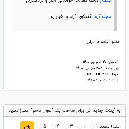
تفطن
: مجله مطالب خواندنی سفر و گردشگری
مجله آراد
: گفتگوی آزاد و اخبار روز
منبع: اقتصاد ایران
انتشار:
20 شهریور 1400
بروزرسانی:
20 شهریور 1400
گردآورنده:
rahesari.ir
شناسه مطلب: 10488
به "پتنت جدید اپل برای ساخت یک آیفون تاشو" امتیاز دهید
امتیاز دهید:
1
2
3
4
5
رای