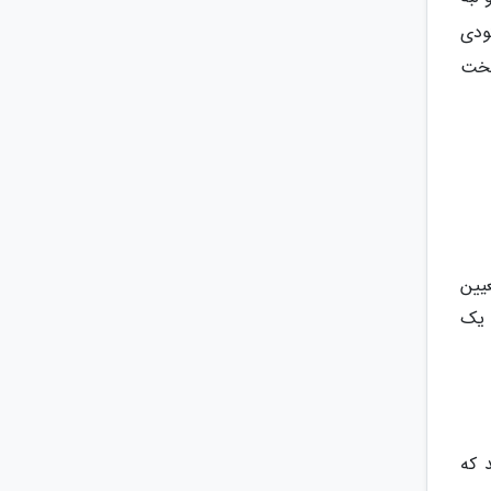
ودی
تخت
عیین
 یک
 که