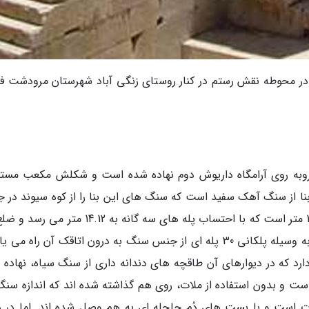
 در محوطه نقش رستم در کنار روستای زنگی آباد شهرستان مرودشت ف
، 46 متر است و دقیقاً روبه روی آرامگاه داریوش دوم نهاده شده است و شکلش مکعب مس
ا از سنگ آهک سفید است که سنگ های این بنا را از کوه سیوند در ج
به نام نعل شکن تا نقش رستم و بلندی آن حدود 12 متر است که با احتساب پله های سه گانه به 14.12
قاعده آن، حدود 7.30 متر درازا دارد. در ورودی آن به وسیله پلکانی 30 پله ای از جنس سنگ به درون اتاقک آن راه 
ارد که در دیوارهای آن طاقچه های دندانه داری از سنگ سیاه، نهاده 
 بدون استفاده از ملات، روی هم گذاشته شده اند که اندازه سنگ
2. متر تا 0.56×1.08×1.10 متر متفاوت است و با بست های دُم چلچله ای به هم وصل شده اند. اما در 