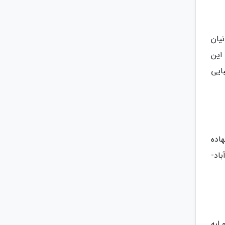
یان
این
ایی
اده
اد-
لبه