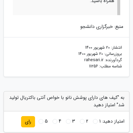
همراه باشید.
منبع: خبرگزاری دانشجو
انتشار:
20 شهریور 1400
بروزرسانی:
20 شهریور 1400
گردآورنده:
rahesari.ir
شناسه مطلب: 11256
به "کیف های دارای پوشش نانو با خواص آنتی باکتریال تولید
شد" امتیاز دهید
امتیاز دهید:
1
2
3
4
5
رای