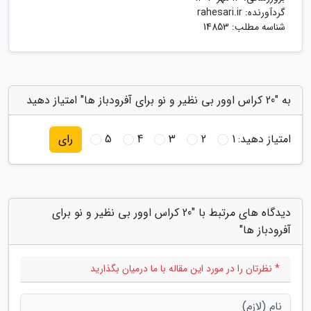
گردآورنده:
rahesari.ir
شناسه مطلب: 14853
به "20 کراس اوور بی نظیر و نو برای آفرودباز ها" امتیاز دهید
امتیاز دهید:
1
2
3
4
5
رای
دیدگاه های مرتبط با "20 کراس اوور بی نظیر و نو برای
آفرودباز ها"
* نظرتان را در مورد این مقاله با ما درمیان بگذارید