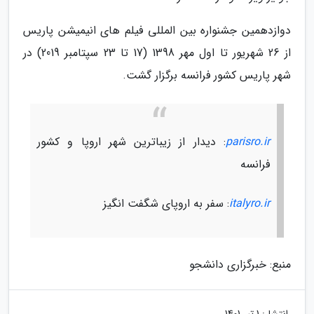
دوازدهمین جشنواره بین المللی فیلم های انیمیشن پاریس
از 26 شهریور تا اول مهر 1398 (17 تا 23 سپتامبر 2019) در
شهر پاریس کشور فرانسه برگزار گشت.
parisro.ir
: دیدار از زیباترین شهر اروپا و کشور
فرانسه
italyro.ir
: سفر به اروپای شگفت انگیز
منبع: خبرگزاری دانشجو
انتشار:
1 تیر 1401