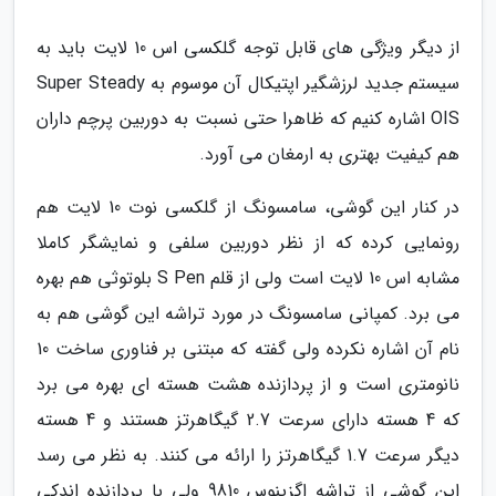
از دیگر ویژگی های قابل توجه گلکسی اس 10 لایت باید به
سیستم جدید لرزشگیر اپتیکال آن موسوم به Super Steady
OIS اشاره کنیم که ظاهرا حتی نسبت به دوربین پرچم داران
هم کیفیت بهتری به ارمغان می آورد.
در کنار این گوشی، سامسونگ از گلکسی نوت 10 لایت هم
رونمایی کرده که از نظر دوربین سلفی و نمایشگر کاملا
مشابه اس 10 لایت است ولی از قلم S Pen بلوتوثی هم بهره
می برد. کمپانی سامسونگ در مورد تراشه این گوشی هم به
نام آن اشاره نکرده ولی گفته که مبتنی بر فناوری ساخت 10
نانومتری است و از پردازنده هشت هسته ای بهره می برد
که 4 هسته دارای سرعت 2.7 گیگاهرتز هستند و 4 هسته
دیگر سرعت 1.7 گیگاهرتز را ارائه می کنند. به نظر می رسد
این گوشی از تراشه اگزینوس 9810 ولی با پردازنده اندکی