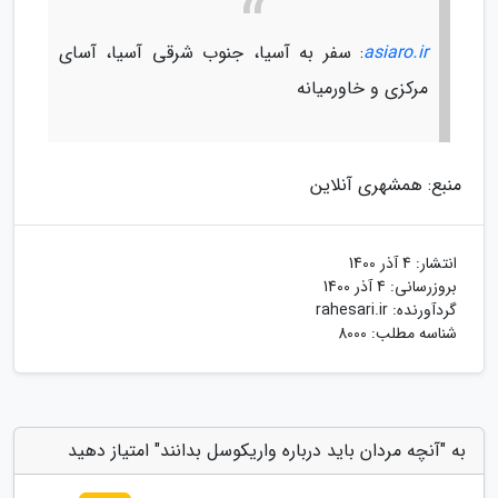
asiaro.ir
: سفر به آسیا، جنوب شرقی آسیا، آسای
مرکزی و خاورمیانه
منبع: همشهری آنلاین
انتشار:
4 آذر 1400
بروزرسانی:
4 آذر 1400
گردآورنده:
rahesari.ir
شناسه مطلب: 8000
به "آنچه مردان باید درباره واریکوسل بدانند" امتیاز دهید