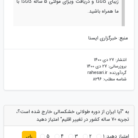
زیبای کانادا و دریافت ویزای مولتی 5 ساله کانادا با
ما همراه باشید.
منبع: خبرگزاری ایسنا
انتشار:
27 دی 1400
بروزرسانی:
27 دی 1400
گردآورنده:
rahesari.ir
شناسه مطلب: 8296
به "آیا ایران از دوره طولانی خشکسالی خارج شده است؟،
تجربه 70 ساله کشور در تغییر اقلیم" امتیاز دهید
امتیاز دهید:
1
2
3
4
5
رای