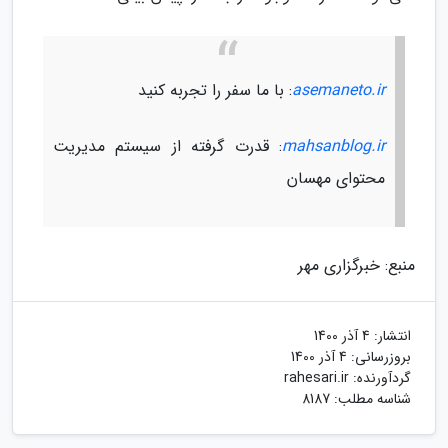
asemaneto.ir
: با ما سفر را تجربه کنید
mahsanblog.ir
: قدرت گرفته از سیستم مدیریت
محتوای مهسان
منبع: خبرگزاری مهر
انتشار:
4 آذر 1400
بروزرسانی:
4 آذر 1400
گردآورنده:
rahesari.ir
شناسه مطلب: 8187