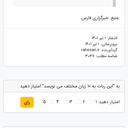
منبع: خبرگزاری فارس
انتشار:
1 تیر 1401
بروزرسانی:
1 تیر 1401
گردآورنده:
rahesari.ir
شناسه مطلب: 3037
به "این ربات به 10 زبان مختلف می نویسد" امتیاز دهید
امتیاز دهید:
1
2
3
4
5
رای