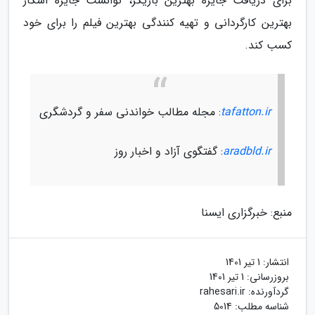
برای دریافت جایزه بهترین بازیگر، توانست جایزه اسکار
بهترین کارگردانی و تهیه کنندگی بهترین فیلم را برای خود
کسب کند.
tafatton.ir
: مجله مطالب خواندنی سفر و گردشگری
aradbld.ir
: گفتگوی آزاد و اخبار روز
منبع: خبرگزاری ایسنا
انتشار:
1 تیر 1401
بروزرسانی:
1 تیر 1401
گردآورنده:
rahesari.ir
شناسه مطلب: 5014