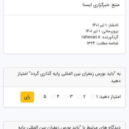
منبع: خبرگزاری ایسنا
انتشار:
1 تیر 1401
بروزرسانی:
1 تیر 1401
گردآورنده:
rahesari.ir
شناسه مطلب: 1324
به "باید بورس زعفران بین المللی پایه گذاری گردد" امتیاز
دهید
امتیاز دهید:
1
2
3
4
5
رای
دیدگاه های مرتبط با "باید بورس زعفران بین المللی پایه