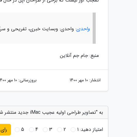
تعجب آور نیست که برخی از طراحان اپل در حال فک
واحدی
: واحدی: وبسایت خبری، تفریحی و سر
منبع: جام جم آنلاین
انتشار:
10 مهر 1400
بروزرسانی:
10 مهر 1400
به "تصاویر طراحی اولیه عجیب iMac جدید منتشر شد" امتیاز دهید
امتیاز دهید:
1
2
3
4
5
رای