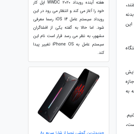
هفته آینده رویداد WWDC 2020 اپل کار
فتند،
خود را آغاز می کند و انتظار می رود در این
دنه
رویداد سیستم عامل iOS 14 رسما معرفی
این
شود. اما حالا به گفته یکی از افشاگران
مشهور، به نظر می رسد قرار است نام این
سیستم عامل به iPhone OS تغییر پیدا
تگاه
کند.
ایش
جازه
 به
یم.
است،
جدیدترین گوشی نوبیا از شارژ سریع 80