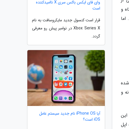
 از
وای فای ایکس باکس سری X ناامیدکننده
است
ه و
اما
قرار است کنسول جدید مایکروسافت به نام
Xbox Series X در نوامبر پیش رو معرفی
گردد.
مایش و کیبورد این رایانه iMac نوشته شده
ه و
آیا iPhone OS نام جدید سیستم عامل
این
iOS است؟
اپل