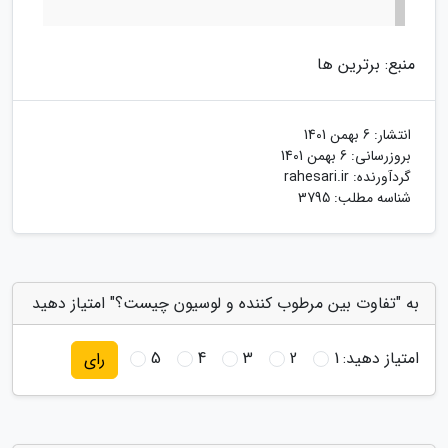
منبع: برترین ها
انتشار:
6 بهمن 1401
بروزرسانی:
6 بهمن 1401
گردآورنده:
rahesari.ir
شناسه مطلب: 3795
به "تفاوت بین مرطوب کننده و لوسیون چیست؟" امتیاز دهید
امتیاز دهید:
1
2
3
4
5
رای