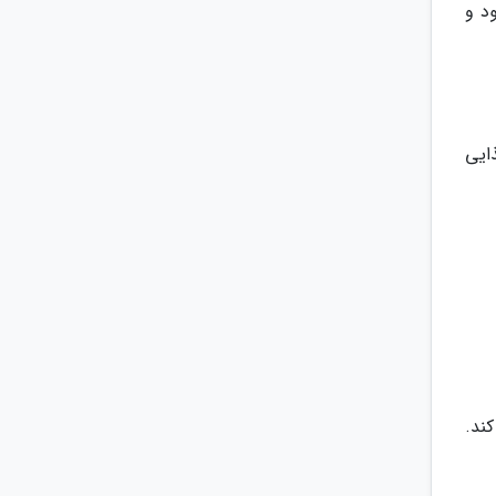
د و
ایی
ند.