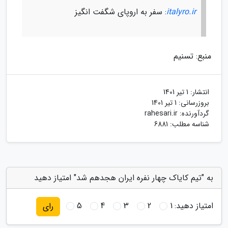
italyro.ir
: سفر به اروپای شگفت انگیز
منبع: تسنیم
انتشار:
1 تیر 1401
بروزرسانی:
1 تیر 1401
گردآورنده:
rahesari.ir
شناسه مطلب: 6881
به "تیم کایاک چهار نفره ایران هجدهم شد" امتیاز دهید
امتیاز دهید:
1
2
3
4
5
رای