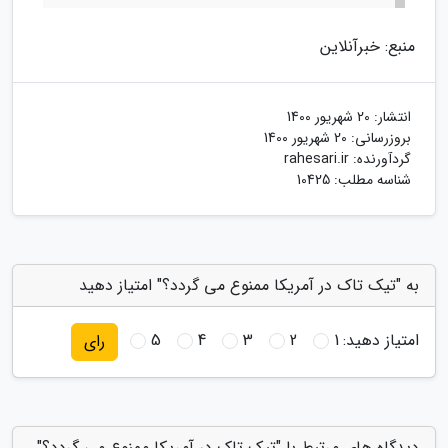
منبع: خبرآنلاین
انتشار:
20 شهریور 1400
بروزرسانی:
20 شهریور 1400
گردآورنده:
rahesari.ir
شناسه مطلب: 10425
به "تیک تاک در آمریکا ممنوع می گردد؟" امتیاز دهید
امتیاز دهید:
1
2
3
4
5
رای
دیدگاه های مرتبط با "تیک تاک در آمریکا ممنوع می گردد؟"